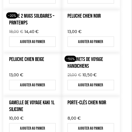
initial
actuel
initial
actuel
était :
est :
était :
est :
18,00€.
14,40€.
18,00€.
14,40€.
LOT DE 2 MUGS SOLIDAIRES –
PELUCHE CHIEN NOIR
-20%
PRINTEMPS
Le
Le
18,00
€
14,40
€
13,00
€
prix
prix
Ajouter au panier
Ajouter au panier
initial
actuel
était :
est :
18,00€.
14,40€.
PELUCHE CHIEN BEIGE
7 CARNETS DE VOYAGE
-50%
HANDICHIENS
Le
Le
13,00
€
21,00
€
10,50
€
prix
prix
Ajouter au panier
Ajouter au panier
initial
actuel
était :
est :
21,00€.
10,50€.
GAMELLE DE VOYAGE KAKI 1L
PORTE-CLÉS CHIEN NOIR
SILICONE
10,00
€
8,00
€
Ajouter au panier
Ajouter au panier