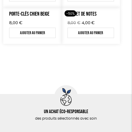
PORTE-CLÉS CHIEN BEIGE
CARNET DE NOTES
-50%
Le
Le
8,00
€
8,00
€
4,00
€
prix
prix
Ajouter au panier
Ajouter au panier
initial
actuel
était :
est :
8,00€.
4,00€.
Un achat éco-responsable
des produits sélectionnés avec soin