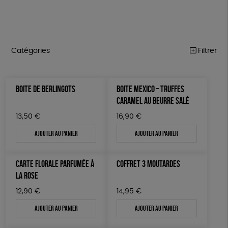
Catégories
Filtrer
HANDI’CHIENS
Trier par
BOITE DE BERLINGOTS
BOITE MEXICO – TRUFFES
Par défaut
PAPETERIE
Prix
CARAMEL AU BEURRE SALÉ
Popularité
Tous
ÉPICERIE
Couleur
13,50
€
16,90
€
Nouveauté
0 € - 50 €
Blanc Pur
terracotta
Mots clés
Prix : du - cher au + cher
Ajouter au panier
Ajouter au panier
MAISON
50 € - 100 €
Prix : du + cher au - cher
100 € - 150 €
Biodégradable
Cosme Bio
FSC
DONS
Disponibilité
CARTE FLORALE PARFUMÉE À
COFFRET 3 MOUTARDES
150 € - 200 €
TOUT
Fabrication artisanale
Oeko-Tex
LA ROSE
Plus de 200€
Fabriqué en Espagne
Textile Bio
12,90
€
14,95
€
Ajouter au panier
Ajouter au panier
Fabriqué en Europe
Fabriqué en France