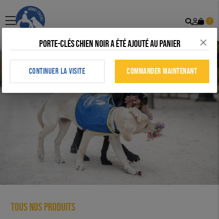
Recher
Mon
menu
1
comp
Porte-clés chien noir a été ajouté au panier
CONTINUER LA VISITE
COMMANDER MAINTENANT
Tous nos produits