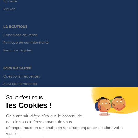
Epicerie
Maison
LA BOUTIQUE
Conditions de vente
Politique de confidentialité
Mentions légales
SERVICE CLIENT
Questions fréquentes
Suivi de commande
Nous contacter
Renvoyer des articles
SUIVEZ-NOUS