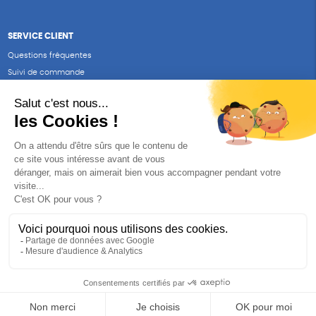
SERVICE CLIENT
Questions fréquentes
Suivi de commande
Nous contacter
Renvoyer des articles
SUIVEZ-NOUS
Une boutique élaborée avec
par RGOODS
Hébergement vert certifié ISO14001 propulsé avec
par Infomaniak
DESCRIPTION
CARACTÉRISTIQUES
AVIS CLIENTS