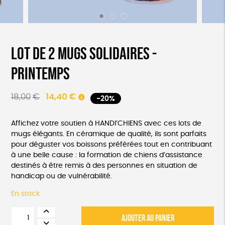
Lot de 2 mugs solidaires -
printemps
Le
Le
18,00
€
14,40
€
-20%
prix
prix
initial
actuel
Affichez votre soutien à HANDI’CHIENS avec ces lots de
était :
est :
mugs élégants. En céramique de qualité, ils sont parfaits
pour déguster vos boissons préférées tout en contribuant
18,00€.
14,40€.
à une belle cause : la formation de chiens d’assistance
destinés à être remis à des personnes en situation de
handicap ou de vulnérabilité.
En stock
quantité
AJOUTER AU PANIER
de