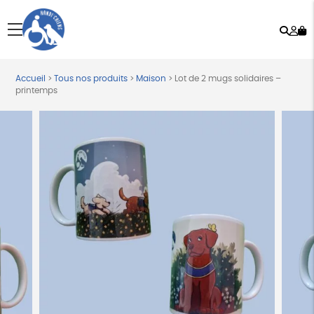
Rech
Mo
menu
co
Accueil
>
Tous nos produits
>
Maison
>
Lot de 2 mugs solidaires –
printemps