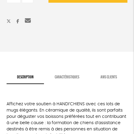
Lot
de
2
mugs
solidaires
-
printemps
DESCRIPTION
CARACTÉRISTIQUES
AVIS CLIENTS
Affichez votre soutien à HANDI’CHIENS avec ces lots de
mugs élégants. En céramique de qualité, ils sont parfaits
pour déguster vos boissons préférées tout en contribuant
à une belle cause : la formation de chiens d’assistance
destinés à être remis à des personnes en situation de