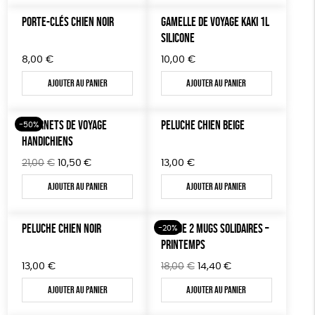
était :
est :
8,00€.
4,00€.
PORTE-CLÉS CHIEN NOIR
GAMELLE DE VOYAGE KAKI 1L
SILICONE
8,00
€
10,00
€
Ajouter au panier
Ajouter au panier
7 CARNETS DE VOYAGE
PELUCHE CHIEN BEIGE
-50%
HANDICHIENS
Le
Le
21,00
€
10,50
€
13,00
€
prix
prix
Ajouter au panier
Ajouter au panier
initial
actuel
était :
est :
21,00€.
10,50€.
PELUCHE CHIEN NOIR
LOT DE 2 MUGS SOLIDAIRES –
-20%
PRINTEMPS
Le
Le
13,00
€
18,00
€
14,40
€
prix
prix
Ajouter au panier
Ajouter au panier
initial
actuel
était :
est :