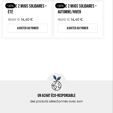
18,00€.
14,40€.
LOT DE 2 MUGS SOLIDAIRES –
LOT DE 2 MUGS SOLIDAIRES –
-20%
-20%
ÉTÉ
AUTOMNE/HIVER
Le
Le
Le
Le
18,00
€
14,40
€
18,00
€
14,40
€
prix
prix
prix
prix
Ajouter au panier
Ajouter au panier
initial
actuel
initial
actuel
était :
est :
était :
est :
18,00€.
14,40€.
18,00€.
14,40€.
Un achat éco-responsable
des produits sélectionnés avec soin