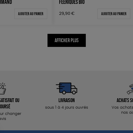
URMAND
FÉERIQUES BIO
Ajouter au panier
Ajouter au panier
29,90
€
AFFICHER PLUS
atisfait ou
Livraison
Achats s
oursé
sous 1 à 4 jours ouvrés
Vos achats
nos a
our changer
avis