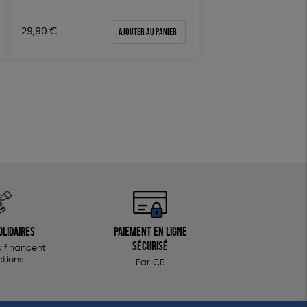
Fabriqué en Espagne
Ajouter au panier
29,90
€
Textile Bio
olidaires
Paiement en ligne
sécurisé
 financent
ctions
Par CB