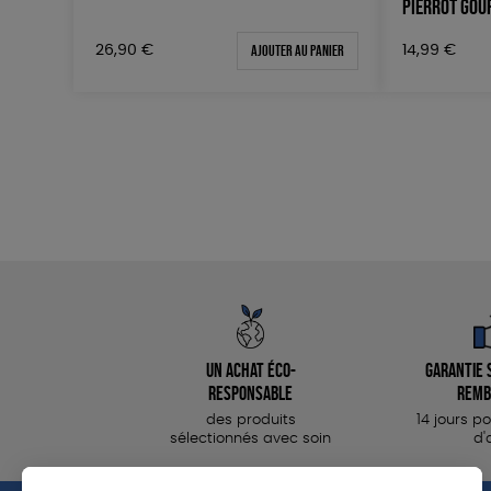
PIERROT GO
Ajouter au panier
26,90
€
14,99
€
Un achat éco-
Garantie s
responsable
remb
des produits
14 jours p
sélectionnés avec soin
d'