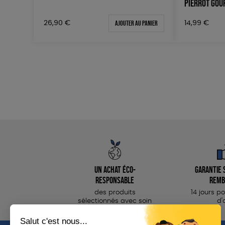
PIERROT GO
Ajouter au panier
26,90
€
14,99
€
Un achat éco-
Garantie s
responsable
remb
des produits
14 jours p
sélectionnés avec soin
d'