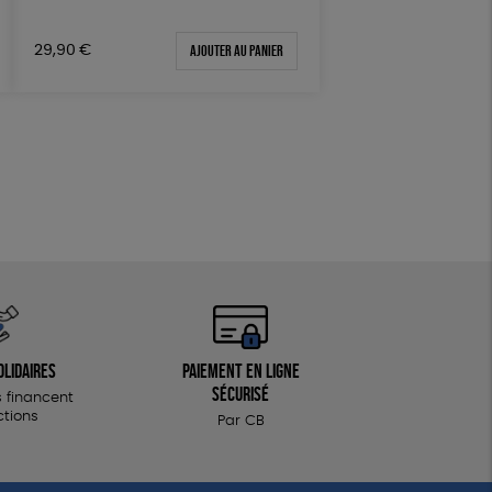
Fabriqué en Espagne
Ajouter au panier
29,90
€
Textile Bio
olidaires
Paiement en ligne
sécurisé
 financent
ctions
Par CB