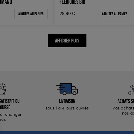
URMAND
FÉERIQUES BIO
Ajouter au panier
Ajouter au panier
29,90
€
AFFICHER PLUS
atisfait ou
Livraison
Achats s
oursé
sous 1 à 4 jours ouvrés
Vos achats
nos a
our changer
avis