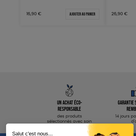
Ajouter au panier
16,90
€
26,90
€
Un achat éco-
Garantie s
responsable
remb
des produits
14 jours p
sélectionnés avec soin
d'