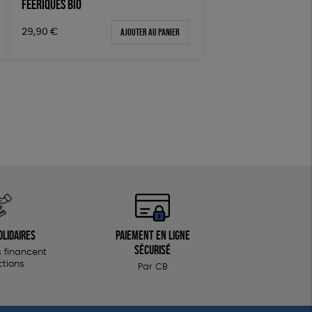
FÉERIQUES BIO
Biodégradable
Cosme Bio
Ajouter au panier
29,90
€
FSC
olidaires
Paiement en ligne
sécurisé
 financent
ctions
Par CB