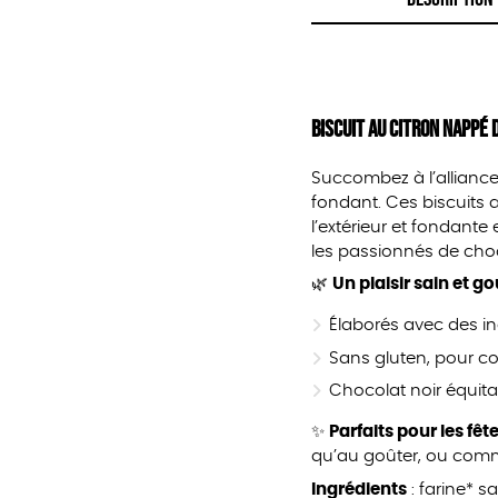
Biscuit au Citron Nappé 
Succombez à l’alliance 
fondant. Ces biscuits 
l’extérieur et fondante
les passionnés de choc
🌿
Un plaisir sain et 
Élaborés avec des ing
Sans gluten, pour c
Chocolat noir équitab
✨
Parfaits pour les fê
qu’au goûter, ou comme
Ingrédients
: farine* s