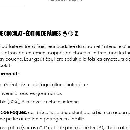
de Chocolat – Édition de Pâques
🐣🍋🍫
parfaite entre la fraîcheur acidulée du citron et l’intensité d’
au citron, délicatement nappés de chocolat, offrent une text
 en bouche. Leur goût équilibré séduit à la fois les amateurs d
olat.
gourmand
:
rédients issus de l’agriculture biologique
onvenir à tous les gourmands
le (30%), à la saveur riche et intense
tes de Pâques
, ces biscuits se dégustent aussi bien en acc
 petite attention à partager en famille.
ans gluten (sarrasin*, fécule de pomme de terre*), chocolat 