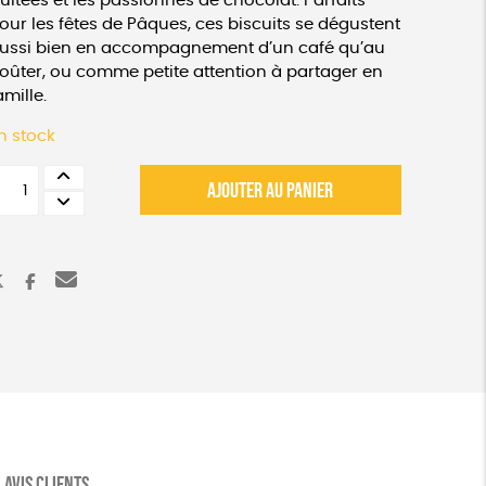
ruitées et les passionnés de chocolat. Parfaits
our les fêtes de Pâques, ces biscuits se dégustent
ussi bien en accompagnement d’un café qu’au
oûter, ou comme petite attention à partager en
amille.
n stock
uantité
AJOUTER AU PANIER
e
ot
e
iscuits
n
orme
e
apin
oût
hocolat
t
AVIS CLIENTS
itron