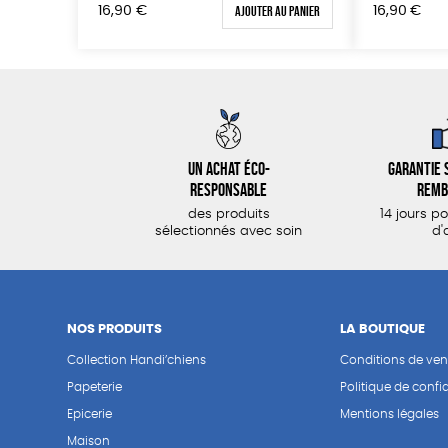
Ajouter au panier
16,90
€
16,90
€
Un achat éco-
Garantie s
responsable
remb
des produits
14 jours p
sélectionnés avec soin
d'
NOS PRODUITS
LA BOUTIQUE
Collection Handi’chiens
Conditions de ven
Papeterie
Politique de confid
Epicerie
Mentions légales
Maison