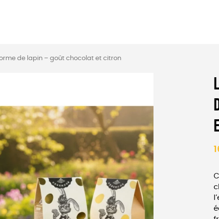
PAPETERIE
ÉPICERIE
forme de lapin – goût chocolat et citron
1
C
c
l
é