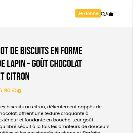
Rechercher
Mon
Je donne
compte
MAISON
Lot de biscuits en forme
de lapin - goût chocolat
et citron
6,90
€
es biscuits au citron, délicatement nappés de
hocolat, offrent une texture croquante à
’extérieur et fondante en bouche. Leur goût
quilibré séduit à la fois les amateurs de douceurs