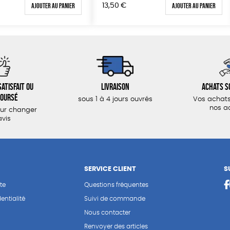
Ajouter au panier
Ajouter au panier
13,50
€
atisfait ou
Livraison
Achats s
oursé
sous 1 à 4 jours ouvrés
Vos achats
nos a
our changer
avis
SERVICE CLIENT
S
te
Questions fréquentes
entialité
Suivi de commande
Nous contacter
Renvoyer des articles