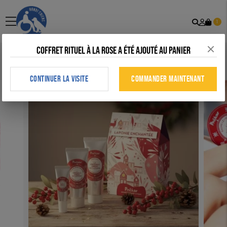
Recher
Mon
menu
1
comp
Coffret rituel à la rose a été ajouté au panier
Accueil
>
Tous nos produits
>
Maison
>
Coffret Laponie Enchantée
(flyer de noël)
CONTINUER LA VISITE
COMMANDER MAINTENANT