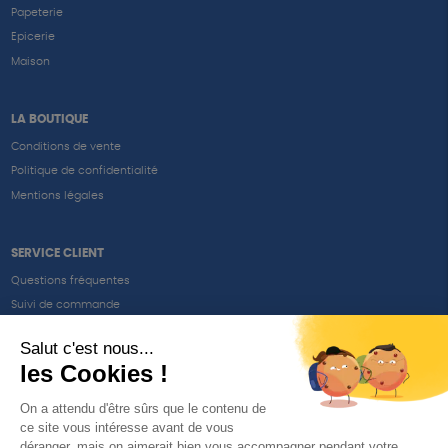
Papeterie
Epicerie
Maison
LA BOUTIQUE
Conditions de vente
Politique de confidentialité
Mentions légales
SERVICE CLIENT
Questions fréquentes
Suivi de commande
Nous contacter
Renvoyer des articles
SUIVEZ-NOUS