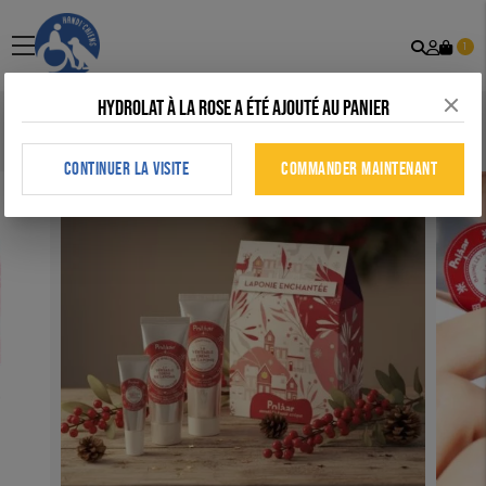
Recher
Mon
menu
1
comp
Hydrolat à la rose a été ajouté au panier
Accueil
>
Tous nos produits
>
Maison
>
Coffret Laponie Enchantée
(flyer de noël)
CONTINUER LA VISITE
COMMANDER MAINTENANT