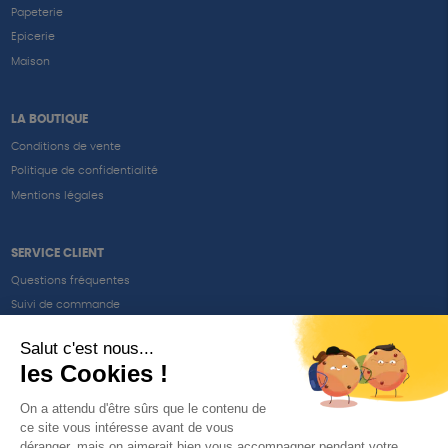
Papeterie
Epicerie
Maison
LA BOUTIQUE
Conditions de vente
Politique de confidentialité
Mentions légales
SERVICE CLIENT
Questions fréquentes
Suivi de commande
Nous contacter
Renvoyer des articles
SUIVEZ-NOUS