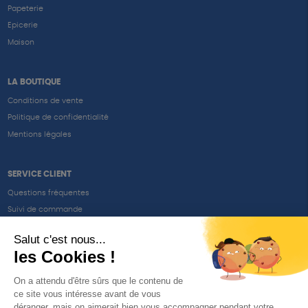
Papeterie
Epicerie
Maison
LA BOUTIQUE
Conditions de vente
Politique de confidentialité
Mentions légales
SERVICE CLIENT
Questions fréquentes
Suivi de commande
Nous contacter
Renvoyer des articles
SUIVEZ-NOUS