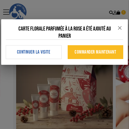
Recher
Mon
menu
1
comp
Carte florale parfumée à la rose a été ajouté au
Accueil
>
Tous nos produits
>
Maison
>
Coffret Laponie Enchantée
panier
(flyer de noël)
CONTINUER LA VISITE
COMMANDER MAINTENANT