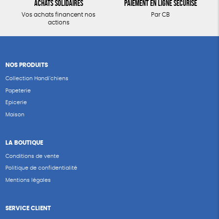
Achats solidaires
Paiement en ligne sécurisé
Vos achats financent nos
Par CB
actions
NOS PRODUITS
Collection Handi’chiens
Papeterie
Epicerie
Maison
LA BOUTIQUE
Conditions de vente
Politique de confidentialité
Mentions légales
SERVICE CLIENT