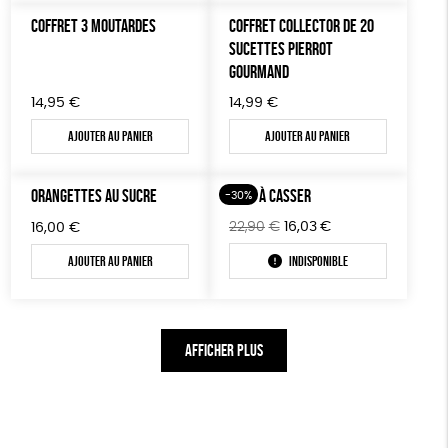
COFFRET 3 MOUTARDES
COFFRET COLLECTOR DE 20
SUCETTES PIERROT
GOURMAND
14,95
€
14,99
€
Ajouter au panier
Ajouter au panier
ORANGETTES AU SUCRE
OEUF À CASSER
-30%
Le
Le
22,90
€
16,03
€
16,00
€
prix
prix
Ajouter au panier
Indisponible
initial
actuel
était :
est :
22,90€.
16,03€.
AFFICHER PLUS