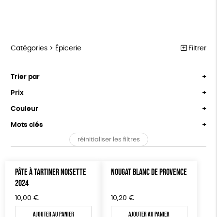
Catégories >
Épicerie
Filtrer
HANDI’CHIENS
Trier par
Par défaut
PAPETERIE
Prix
Popularité
Tous
ÉPICERIE
Couleur
Nouveauté
0 € - 50 €
Blanc Pur
terracotta
Mots clés
Prix : du - cher au + cher
MAISON
50 € - 100 €
Prix : du + cher au - cher
réinitialiser les filtres
100 € - 150 €
Fabriqué en Europe
Fabriqué en France
DONS
Disponibilité
150 € - 200 €
TOUT
Agriculture Biologique
Biodégradable
Cosme Bio
Plus de 200€
PÂTE À TARTINER NOISETTE
NOUGAT BLANC DE PROVENCE
2024
FSC
Fabrication artisanale
Oeko-Tex
10,00
€
10,20
€
Fabriqué en Espagne
Textile Bio
Ajouter au panier
Ajouter au panier