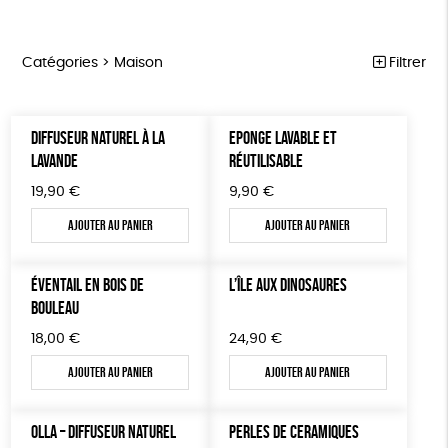
Catégories >
Maison
Filtrer
HANDI’CHIENS
Trier par
DIFFUSEUR NATUREL À LA
EPONGE LAVABLE ET
Par défaut
PAPETERIE
Prix
LAVANDE
RÉUTILISABLE
Popularité
Tous
ÉPICERIE
Couleur
19,90
€
9,90
€
Nouveauté
0 € - 50 €
Blanc Pur
terracotta
Mots clés
Prix : du - cher au + cher
Ajouter au panier
Ajouter au panier
MAISON
50 € - 100 €
Prix : du + cher au - cher
100 € - 150 €
Agriculture Biologique
Biodégradable
Cosme Bio
DONS
Disponibilité
ÉVENTAIL EN BOIS DE
L’ÎLE AUX DINOSAURES
150 € - 200 €
TOUT
FSC
Fabrication artisanale
Oeko-Tex
BOULEAU
Plus de 200€
Fabriqué en Espagne
Textile Bio
18,00
€
24,90
€
Ajouter au panier
Ajouter au panier
Fabriqué en Europe
Fabriqué en France
OLLA – DIFFUSEUR NATUREL
PERLES DE CERAMIQUES