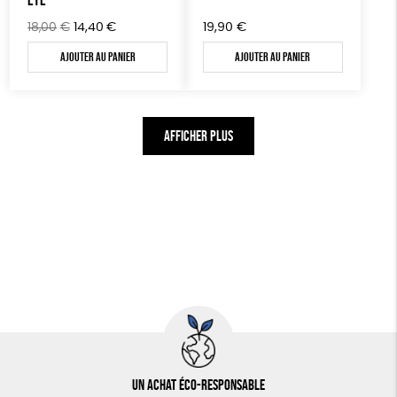
Le
Le
18,00
€
14,40
€
19,90
€
prix
prix
Ajouter au panier
Ajouter au panier
initial
actuel
était :
est :
18,00€.
14,40€.
AFFICHER PLUS
Un achat éco-responsable