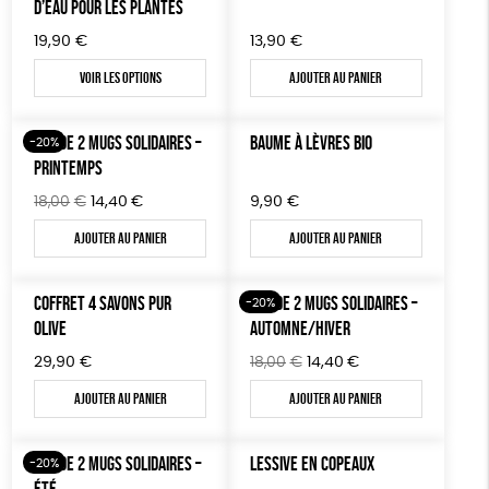
D’EAU POUR LES PLANTES
19,90
€
13,90
€
Voir les options
Ajouter au panier
LOT DE 2 MUGS SOLIDAIRES –
BAUME À LÈVRES BIO
-20%
PRINTEMPS
Le
Le
18,00
€
14,40
€
9,90
€
prix
prix
Ajouter au panier
Ajouter au panier
initial
actuel
était :
est :
18,00€.
14,40€.
COFFRET 4 SAVONS PUR
LOT DE 2 MUGS SOLIDAIRES –
-20%
OLIVE
AUTOMNE/HIVER
Le
Le
29,90
€
18,00
€
14,40
€
prix
prix
Ajouter au panier
Ajouter au panier
initial
actuel
était :
est :
18,00€.
14,40€.
LOT DE 2 MUGS SOLIDAIRES –
LESSIVE EN COPEAUX
-20%
ÉTÉ