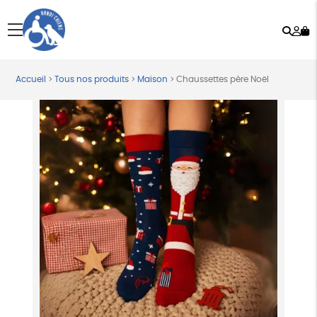
Rech
Mo
menu
co
Accueil
>
Tous nos produits
>
Maison
>
Chaussettes père Noël