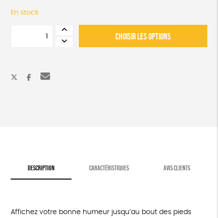
En stock
quantité
CHOISIR LES OPTIONS
de
Chaussettes
père
Noël
DESCRIPTION
CARACTÉRISTIQUES
AVIS CLIENTS
Affichez votre bonne humeur jusqu’au bout des pieds