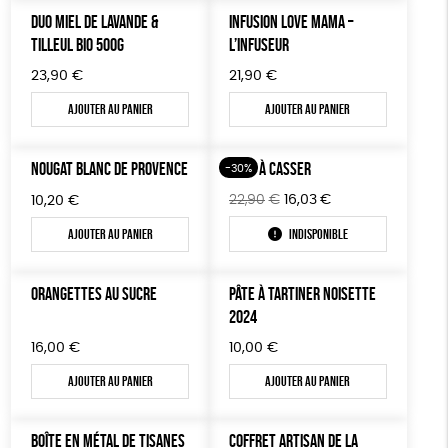
Fabriqué en Europe
DUO MIEL DE LAVANDE &
INFUSION LOVE MAMA –
TILLEUL BIO 500G
L’INFUSEUR
23,90
€
21,90
€
Ajouter au panier
Ajouter au panier
NOUGAT BLANC DE PROVENCE
OEUF À CASSER
-30%
Le
Le
22,90
€
16,03
€
10,20
€
prix
prix
Ajouter au panier
Indisponible
initial
actuel
était :
est :
22,90€.
16,03€.
ORANGETTES AU SUCRE
PÂTE À TARTINER NOISETTE
2024
16,00
€
10,00
€
Ajouter au panier
Ajouter au panier
BOÎTE EN MÉTAL DE TISANES
COFFRET ARTISAN DE LA