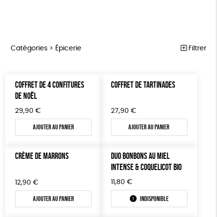
Catégories >
Épicerie
Filtrer
HANDI’CHIENS
Trier par
COFFRET DE 4 CONFITURES
COFFRET DE TARTINADES
Par défaut
PAPETERIE
Prix
DE NOËL
Popularité
Tous
ÉPICERIE
Couleur
29,90
€
27,90
€
Nouveauté
0 € - 50 €
Blanc Pur
terracotta
Mots clés
Prix : du - cher au + cher
Ajouter au panier
Ajouter au panier
MAISON
50 € - 100 €
Prix : du + cher au - cher
100 € - 150 €
Fabriqué en France
Agriculture Biologique
DONS
Disponibilité
CRÈME DE MARRONS
DUO BONBONS AU MIEL
150 € - 200 €
TOUT
Biodégradable
Cosme Bio
FSC
INTENSE & COQUELICOT BIO
Plus de 200€
Fabrication artisanale
Oeko-Tex
11,80
€
12,90
€
Ajouter au panier
Indisponible
Fabriqué en Espagne
Textile Bio