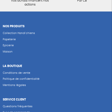
Vos achats financent nos
Par CB
actions
NOS PRODUITS
Collection Handi’chiens
Papeterie
Epicerie
Maison
LA BOUTIQUE
Conditions de vente
Politique de confidentialité
Mentions légales
SERVICE CLIENT
Questions fréquentes