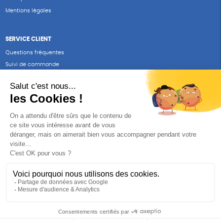
Mentions légales
SERVICE CLIENT
Questions fréquentes
Suivi de commande
Nous contacter
Renvoyer des articles
SUIVEZ-NOUS
Une boutique élaborée avec
par RGOODS
Hébergement vert certifié ISO14001 propulsé avec
par Infomaniak