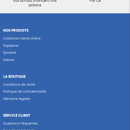
Vos achats financent nos
Par CB
actions
NOS PRODUITS
Collection Handi’chiens
Papeterie
Epicerie
Maison
LA BOUTIQUE
Conditions de vente
Politique de confidentialité
Mentions légales
SERVICE CLIENT
Questions fréquentes