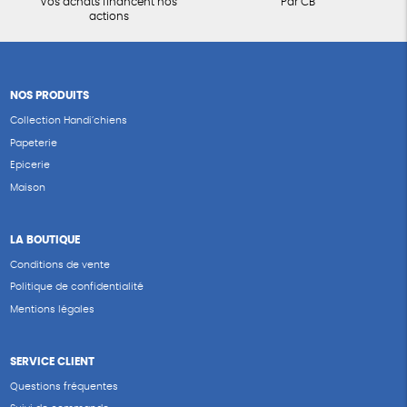
Vos achats financent nos
Par CB
actions
NOS PRODUITS
Collection Handi’chiens
Papeterie
Epicerie
Maison
LA BOUTIQUE
Conditions de vente
Politique de confidentialité
Mentions légales
SERVICE CLIENT
Questions fréquentes