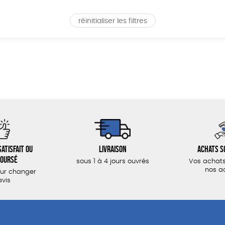
réinitialiser les filtres
atisfait ou
Livraison
Achats s
oursé
sous 1 à 4 jours ouvrés
Vos achats
nos a
our changer
avis