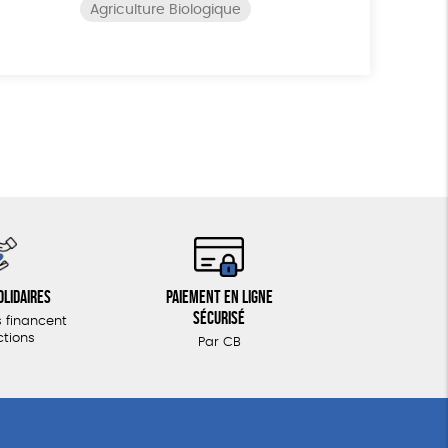
Agriculture Biologique
olidaires
Paiement en ligne
sécurisé
 financent
ctions
Par CB