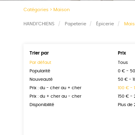
Catégories >
Maison
HANDI’CHIENS
Papeterie
Épicerie
Mai
Trier par
Prix
Par défaut
Tous
Popularité
0 € - 5
Nouveauté
50 € - 
Prix : du - cher au + cher
100 € - 
Prix : du + cher au - cher
150 € -
Disponibilité
Plus de