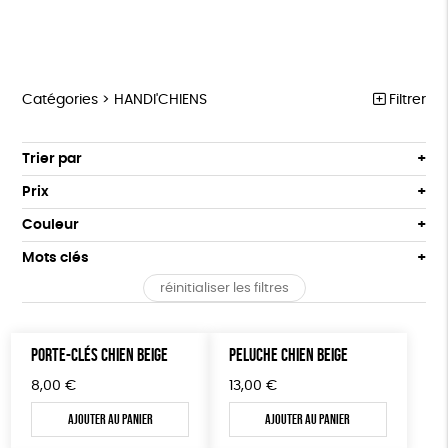
Catégories >
HANDI'CHIENS
Filtrer
HANDI’CHIENS
Trier par
Par défaut
PAPETERIE
Prix
Popularité
Tous
ÉPICERIE
Couleur
Nouveauté
0 € - 50 €
Blanc Pur
terracotta
Mots clés
Prix : du - cher au + cher
MAISON
50 € - 100 €
Prix : du + cher au - cher
réinitialiser les filtres
100 € - 150 €
Agriculture Biologique
Biodégradable
Cosme Bio
DONS
Disponibilité
150 € - 200 €
TOUT
FSC
Fabrication artisanale
Oeko-Tex
Plus de 200€
PORTE-CLÉS CHIEN BEIGE
PELUCHE CHIEN BEIGE
Fabriqué en Espagne
Textile Bio
8,00
€
13,00
€
Fabriqué en Europe
Fabriqué en France
Ajouter au panier
Ajouter au panier