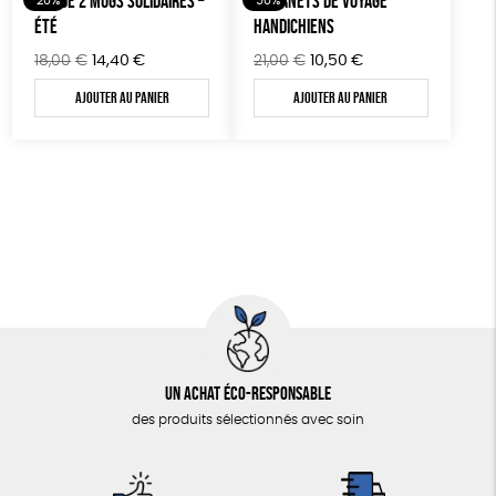
LOT DE 2 MUGS SOLIDAIRES –
7 CARNETS DE VOYAGE
-20%
-50%
ÉTÉ
HANDICHIENS
Le
Le
Le
Le
18,00
€
14,40
€
21,00
€
10,50
€
prix
prix
prix
prix
Ajouter au panier
Ajouter au panier
initial
actuel
initial
actuel
était :
est :
était :
est :
18,00€.
14,40€.
21,00€.
10,50€.
Un achat éco-responsable
des produits sélectionnés avec soin