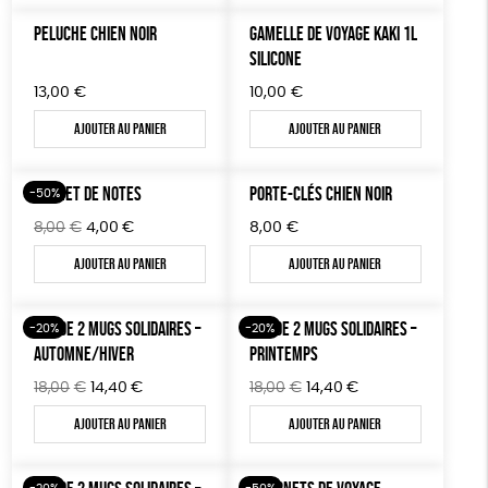
PELUCHE CHIEN NOIR
GAMELLE DE VOYAGE KAKI 1L
SILICONE
13,00
€
10,00
€
Ajouter au panier
Ajouter au panier
CARNET DE NOTES
PORTE-CLÉS CHIEN NOIR
-50%
Le
Le
8,00
€
4,00
€
8,00
€
prix
prix
Ajouter au panier
Ajouter au panier
initial
actuel
était :
est :
8,00€.
4,00€.
LOT DE 2 MUGS SOLIDAIRES –
LOT DE 2 MUGS SOLIDAIRES –
-20%
-20%
AUTOMNE/HIVER
PRINTEMPS
Le
Le
Le
Le
18,00
€
14,40
€
18,00
€
14,40
€
prix
prix
prix
prix
Ajouter au panier
Ajouter au panier
initial
actuel
initial
actuel
était :
est :
était :
est :
18,00€.
14,40€.
18,00€.
14,40€.