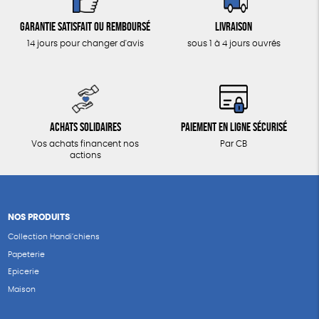
Garantie satisfait ou remboursé
Livraison
14 jours pour changer d'avis
sous 1 à 4 jours ouvrés
Achats solidaires
Paiement en ligne sécurisé
Vos achats financent nos
Par CB
actions
NOS PRODUITS
Collection Handi’chiens
Papeterie
Epicerie
Maison