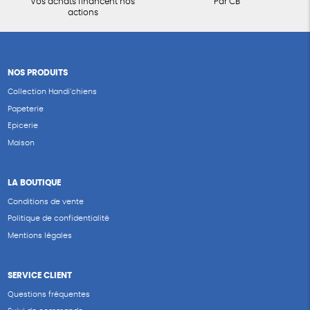
Vos achats financent nos
Par CB
actions
NOS PRODUITS
Collection Handi’chiens
Papeterie
Epicerie
Maison
LA BOUTIQUE
Conditions de vente
Politique de confidentialité
Mentions légales
SERVICE CLIENT
Questions fréquentes