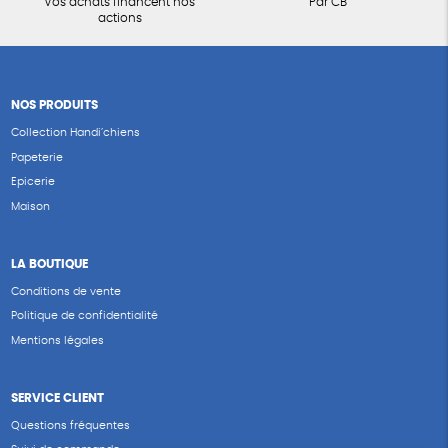
Vos achats financent nos
Par CB
actions
NOS PRODUITS
Collection Handi’chiens
Papeterie
Epicerie
Maison
LA BOUTIQUE
Conditions de vente
Politique de confidentialité
Mentions légales
SERVICE CLIENT
Questions fréquentes