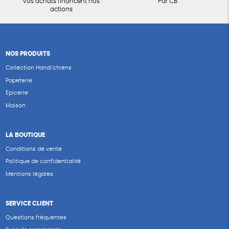
Vos achats financent nos
Par CB
actions
NOS PRODUITS
Collection Handi’chiens
Papeterie
Epicerie
Maison
LA BOUTIQUE
Conditions de vente
Politique de confidentialité
Mentions légales
SERVICE CLIENT
Questions fréquentes