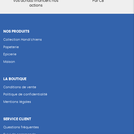
Vos achats financent nos
Par CB
actions
NOS PRODUITS
Collection Handi’chiens
Papeterie
Epicerie
Maison
LA BOUTIQUE
Conditions de vente
Politique de confidentialité
Mentions légales
SERVICE CLIENT
Questions fréquentes