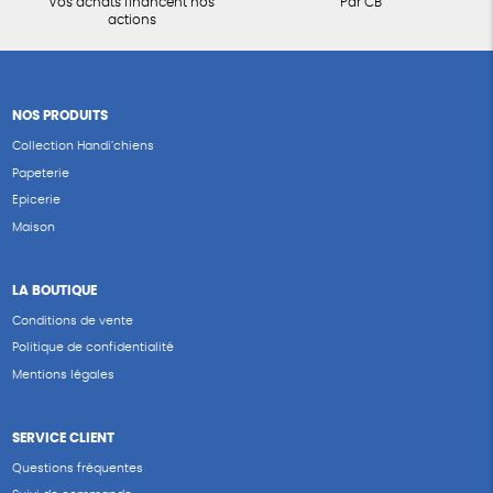
Vos achats financent nos
Par CB
actions
NOS PRODUITS
Collection Handi’chiens
Papeterie
Epicerie
Maison
LA BOUTIQUE
Conditions de vente
Politique de confidentialité
Mentions légales
SERVICE CLIENT
Questions fréquentes