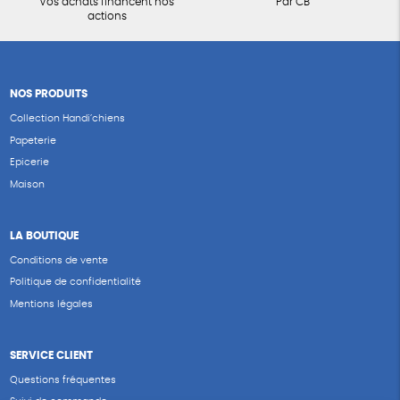
Vos achats financent nos
Par CB
actions
NOS PRODUITS
Collection Handi’chiens
Papeterie
Epicerie
Maison
LA BOUTIQUE
Conditions de vente
Politique de confidentialité
Mentions légales
SERVICE CLIENT
Questions fréquentes