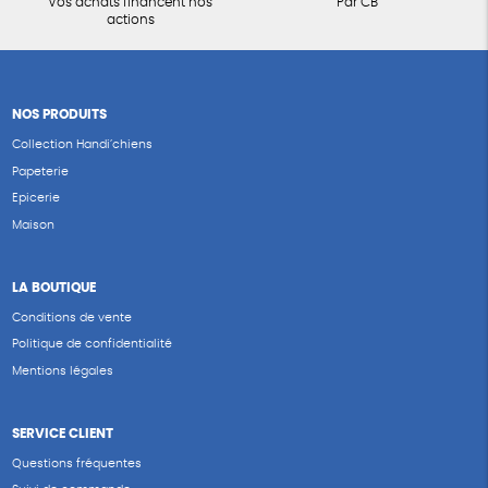
Vos achats financent nos
Par CB
actions
NOS PRODUITS
Collection Handi’chiens
Papeterie
Epicerie
Maison
LA BOUTIQUE
Conditions de vente
Politique de confidentialité
Mentions légales
SERVICE CLIENT
Questions fréquentes