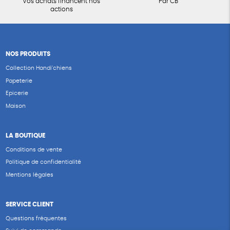
Vos achats financent nos
Par CB
actions
NOS PRODUITS
Collection Handi’chiens
Papeterie
Epicerie
Maison
LA BOUTIQUE
Conditions de vente
Politique de confidentialité
Mentions légales
SERVICE CLIENT
Questions fréquentes