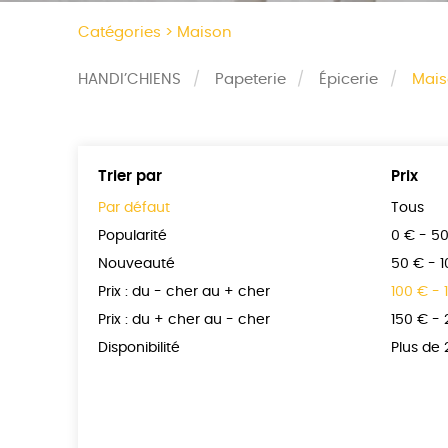
Catégories >
Maison
HANDI’CHIENS
Papeterie
Épicerie
Mai
Trier par
Prix
Par défaut
Tous
Popularité
0 € - 5
Nouveauté
50 € - 
Prix : du - cher au + cher
100 € - 
Prix : du + cher au - cher
150 € -
Disponibilité
Plus de