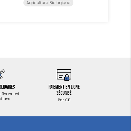
Agriculture Biologique
olidaires
Paiement en ligne
sécurisé
 financent
ctions
Par CB