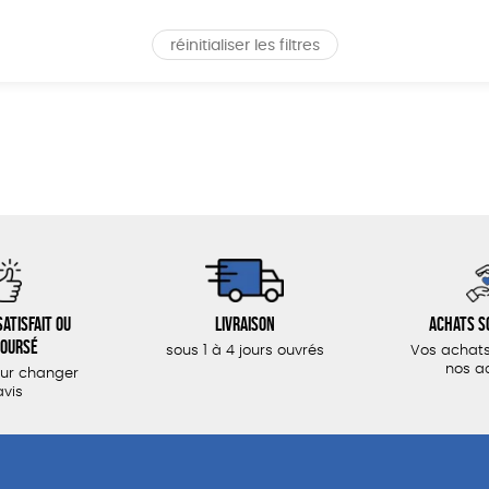
réinitialiser les filtres
atisfait ou
Livraison
Achats s
oursé
sous 1 à 4 jours ouvrés
Vos achats
nos a
our changer
avis