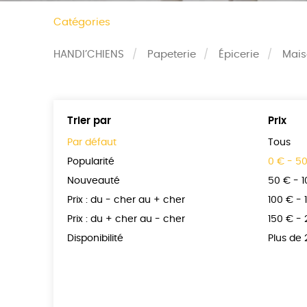
Catégories
HANDI’CHIENS
Papeterie
Épicerie
Mai
Trier par
Prix
Par défaut
Tous
Popularité
0 € - 5
Nouveauté
50 € - 
Prix : du - cher au + cher
100 € - 
Prix : du + cher au - cher
150 € -
Disponibilité
Plus de