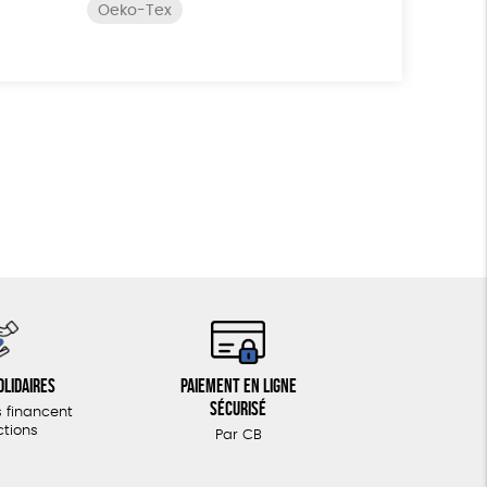
Oeko-Tex
olidaires
Paiement en ligne
sécurisé
 financent
ctions
Par CB