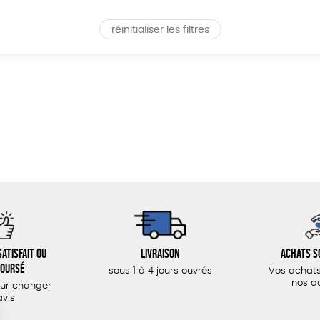
réinitialiser les filtres
atisfait ou
Livraison
Achats s
oursé
sous 1 à 4 jours ouvrés
Vos achats
nos a
our changer
avis