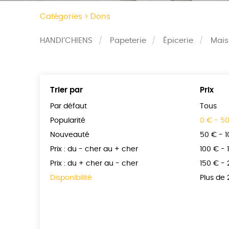
Catégories >
Dons
HANDI’CHIENS
Papeterie
Épicerie
Mai
Trier par
Prix
Par défaut
Tous
Popularité
0 € - 5
Nouveauté
50 € - 
Prix : du - cher au + cher
100 € - 
Prix : du + cher au - cher
150 € -
Disponibilité
Plus de