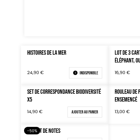
HISTOIRES DE LA MER
LOT DE 3 CAR
ÉLÉPHANT, O
Indisponible
24,90
€
16,90
€
SET DE CORRESPONDANCE BIODIVERSITÉ
ROULEAU DE 
X5
ENSEMENCÉ
Ajouter au panier
14,90
€
13,00
€
CARNET DE NOTES
-50%