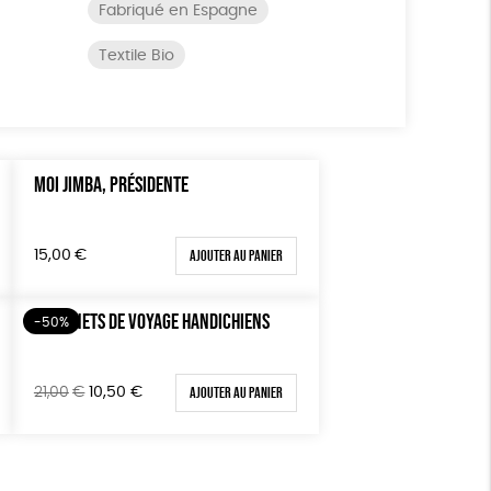
Fabriqué en Espagne
Textile Bio
MOI JIMBA, PRÉSIDENTE
Ajouter au panier
15,00
€
7 CARNETS DE VOYAGE HANDICHIENS
-50%
Le
Le
Ajouter au panier
21,00
€
10,50
€
prix
prix
initial
actuel
était :
est :
21,00€.
10,50€.