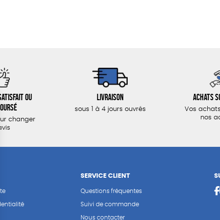
atisfait ou
Livraison
Achats s
oursé
sous 1 à 4 jours ouvrés
Vos achats
nos a
our changer
avis
SERVICE CLIENT
S
te
Questions fréquentes
entialité
Suivi de commande
Nous contacter