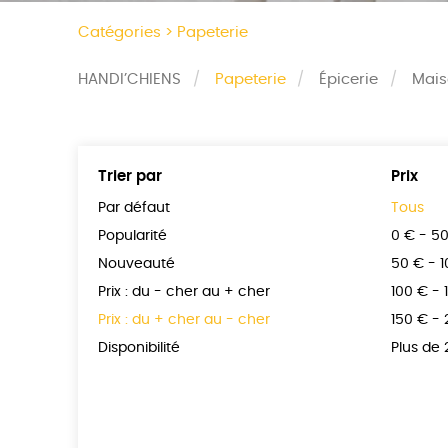
Catégories >
Papeterie
HANDI’CHIENS
Papeterie
Épicerie
Mai
Trier par
Prix
Par défaut
Tous
Popularité
0 € - 5
Nouveauté
50 € - 
Prix : du - cher au + cher
100 € - 
Prix : du + cher au - cher
150 € -
Disponibilité
Plus de