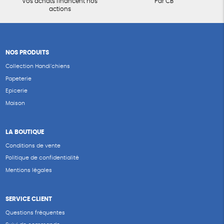
Vos achats financent nos
Par CB
actions
NOS PRODUITS
Collection Handi’chiens
Papeterie
Epicerie
Maison
LA BOUTIQUE
Conditions de vente
Politique de confidentialité
Mentions légales
SERVICE CLIENT
Questions fréquentes