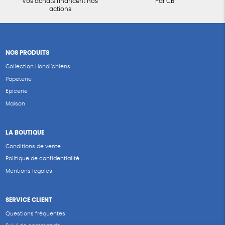
Vos achats financent nos
Par CB
actions
NOS PRODUITS
Collection Handi’chiens
Papeterie
Epicerie
Maison
LA BOUTIQUE
Conditions de vente
Politique de confidentialité
Mentions légales
SERVICE CLIENT
Questions fréquentes