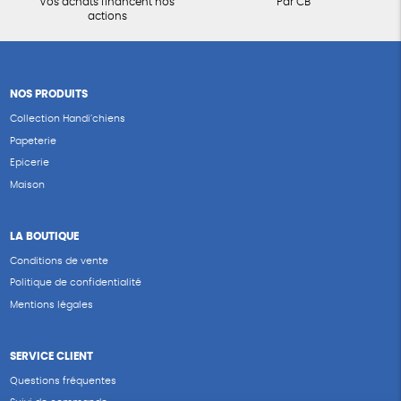
Vos achats financent nos
Par CB
actions
NOS PRODUITS
Collection Handi’chiens
Papeterie
Epicerie
Maison
LA BOUTIQUE
Conditions de vente
Politique de confidentialité
Mentions légales
SERVICE CLIENT
Questions fréquentes