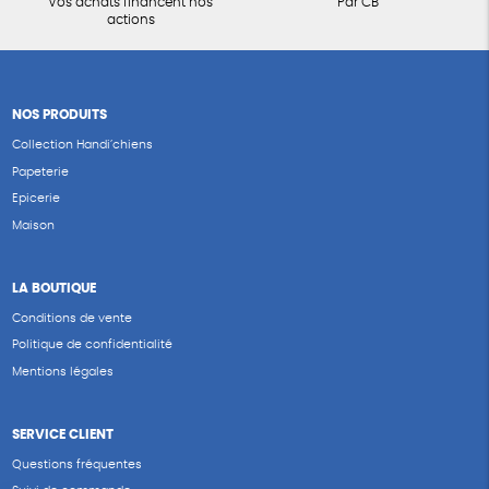
Vos achats financent nos
Par CB
actions
NOS PRODUITS
Collection Handi’chiens
Papeterie
Epicerie
Maison
LA BOUTIQUE
Conditions de vente
Politique de confidentialité
Mentions légales
SERVICE CLIENT
Questions fréquentes