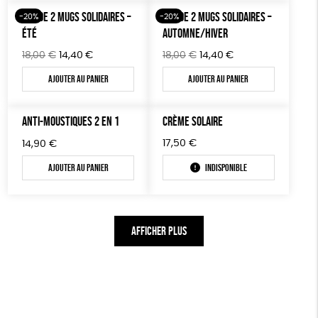
18,00€.
14,40€.
LOT DE 2 MUGS SOLIDAIRES –
LOT DE 2 MUGS SOLIDAIRES –
-20%
-20%
ÉTÉ
AUTOMNE/HIVER
Le
Le
Le
Le
18,00
€
14,40
€
18,00
€
14,40
€
prix
prix
prix
prix
Ajouter au panier
Ajouter au panier
initial
actuel
initial
actuel
était :
est :
était :
est :
18,00€.
14,40€.
18,00€.
14,40€.
ANTI-MOUSTIQUES 2 EN 1
CRÈME SOLAIRE
17,50
€
14,90
€
Ajouter au panier
Indisponible
AFFICHER PLUS