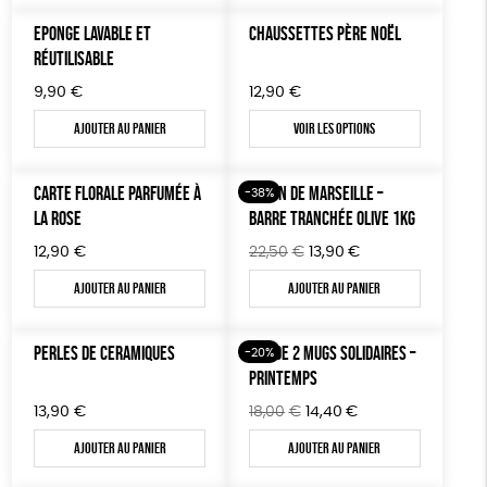
EPONGE LAVABLE ET
CHAUSSETTES PÈRE NOËL
RÉUTILISABLE
9,90
€
12,90
€
Ajouter au panier
Voir les options
CARTE FLORALE PARFUMÉE À
SAVON DE MARSEILLE –
-38%
LA ROSE
BARRE TRANCHÉE OLIVE 1KG
Le
Le
12,90
€
22,50
€
13,90
€
prix
prix
Ajouter au panier
Ajouter au panier
initial
actuel
était :
est :
22,50€.
13,90€.
PERLES DE CERAMIQUES
LOT DE 2 MUGS SOLIDAIRES –
-20%
PRINTEMPS
Le
Le
13,90
€
18,00
€
14,40
€
prix
prix
Ajouter au panier
Ajouter au panier
initial
actuel
était :
est :