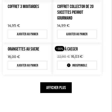
COFFRET 3 MOUTARDES
COFFRET COLLECTOR DE 20
SUCETTES PIERROT
GOURMAND
14,95
€
14,99
€
Ajouter au panier
Ajouter au panier
ORANGETTES AU SUCRE
OEUF À CASSER
-30%
Le
Le
22,90
€
16,03
€
16,00
€
prix
prix
Ajouter au panier
Indisponible
initial
actuel
était :
est :
22,90€.
16,03€.
AFFICHER PLUS