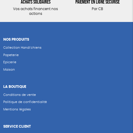
Achats solidaires
Paiement en ligne sécurisé
Vos achats financent nos
Par CB
actions
NOS PRODUITS
Collection Handi’chiens
Papeterie
Epicerie
Maison
LA BOUTIQUE
Conditions de vente
Politique de confidentialité
Mentions légales
SERVICE CLIENT