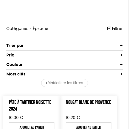
Catégories >
Épicerie
Filtrer
HANDI’CHIENS
Trier par
Par défaut
PAPETERIE
Prix
Popularité
Tous
ÉPICERIE
Couleur
Nouveauté
0 € - 50 €
Blanc Pur
terracotta
Mots clés
Prix : du - cher au + cher
MAISON
50 € - 100 €
Prix : du + cher au - cher
réinitialiser les filtres
100 € - 150 €
Biodégradable
Cosme Bio
FSC
DONS
Disponibilité
150 € - 200 €
TOUT
Fabrication artisanale
Oeko-Tex
Plus de 200€
PÂTE À TARTINER NOISETTE
NOUGAT BLANC DE PROVENCE
2024
Fabriqué en Espagne
Textile Bio
10,00
€
10,20
€
Fabriqué en Europe
Fabriqué en France
Ajouter au panier
Ajouter au panier