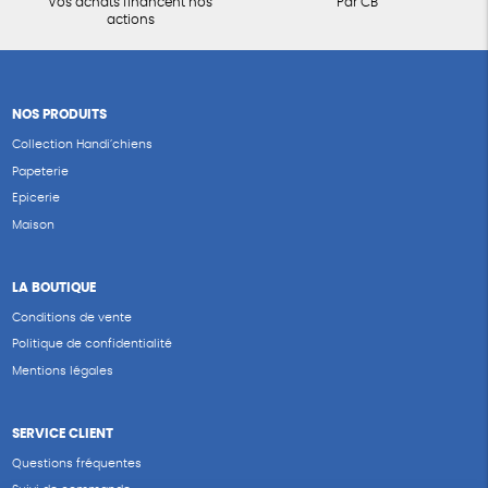
Vos achats financent nos
Par CB
actions
NOS PRODUITS
Collection Handi’chiens
Papeterie
Epicerie
Maison
LA BOUTIQUE
Conditions de vente
Politique de confidentialité
Mentions légales
SERVICE CLIENT
Questions fréquentes