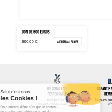
DON DE 600 EUROS
Ajouter au panier
600,00
€
Un achat éco-
Garantie s
responsable
remb
des produits
14 jours p
sélectionnés avec soin
d'