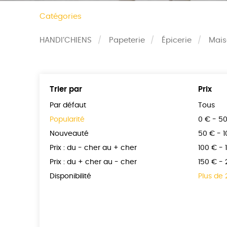
Catégories
HANDI’CHIENS
Papeterie
Épicerie
Mai
Trier par
Prix
Par défaut
Tous
Popularité
0 € - 5
Nouveauté
50 € - 
Prix : du - cher au + cher
100 € - 
Prix : du + cher au - cher
150 € -
Disponibilité
Plus de