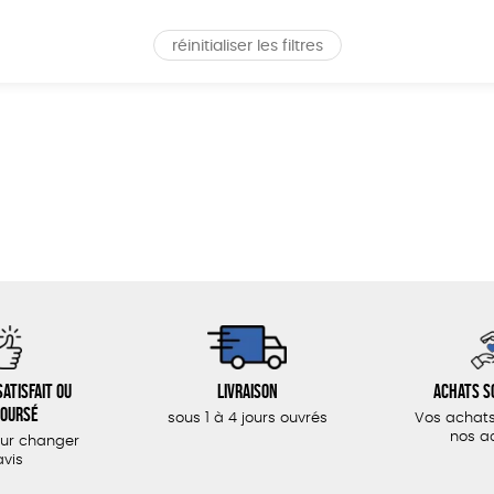
réinitialiser les filtres
atisfait ou
Livraison
Achats s
oursé
sous 1 à 4 jours ouvrés
Vos achats
nos a
our changer
avis