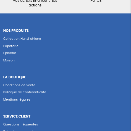
Vos achats financent nos
Par CB
actions
NOS PRODUITS
Collection Handi’chiens
Papeterie
Epicerie
Maison
LA BOUTIQUE
Conditions de vente
Politique de confidentialité
Mentions légales
SERVICE CLIENT
Questions fréquentes