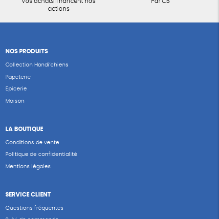
Vos achats financent nos
Par CB
actions
NOS PRODUITS
Collection Handi’chiens
Papeterie
Epicerie
Maison
LA BOUTIQUE
Conditions de vente
Politique de confidentialité
Mentions légales
SERVICE CLIENT
Questions fréquentes