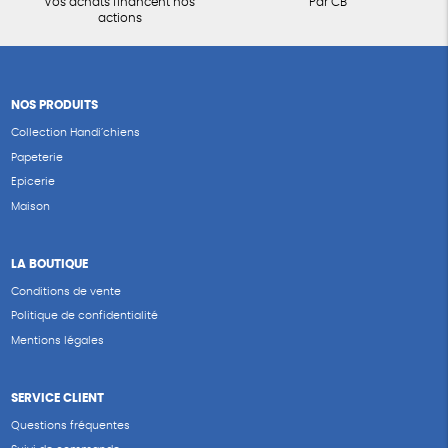
Vos achats financent nos
Par CB
actions
NOS PRODUITS
Collection Handi’chiens
Papeterie
Epicerie
Maison
LA BOUTIQUE
Conditions de vente
Politique de confidentialité
Mentions légales
SERVICE CLIENT
Questions fréquentes