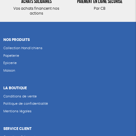
Achats solidaires
Paiement en ligne sécurisé
Vos achats financent nos
Par CB
actions
NOS PRODUITS
Collection Handi’chiens
Papeterie
Epicerie
Maison
LA BOUTIQUE
Conditions de vente
Politique de confidentialité
Mentions légales
SERVICE CLIENT