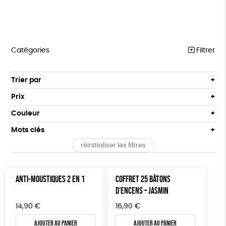
Catégories
Filtrer
HANDI’CHIENS
Trier par
Par défaut
PAPETERIE
Prix
Popularité
Tous
ÉPICERIE
Couleur
Nouveauté
0 € - 50 €
Blanc Pur
terracotta
Mots clés
Prix : du - cher au + cher
MAISON
50 € - 100 €
Prix : du + cher au - cher
réinitialiser les filtres
100 € - 150 €
Fabriqué en Europe
Fabriqué en France
DONS
Disponibilité
150 € - 200 €
TOUT
Agriculture Biologique
Biodégradable
Cosme Bio
Plus de 200€
ANTI-MOUSTIQUES 2 EN 1
COFFRET 25 BÂTONS
D’ENCENS – JASMIN
FSC
Fabrication artisanale
Oeko-Tex
14,90
€
16,90
€
Fabriqué en Espagne
Textile Bio
Ajouter au panier
Ajouter au panier