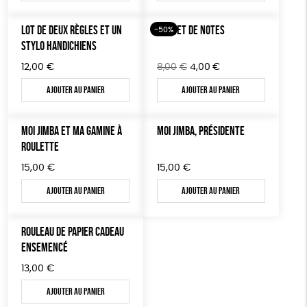
était :
est :
21,00€.
10,50€.
LOT DE DEUX RÈGLES ET UN
CARNET DE NOTES
-50%
STYLO HANDICHIENS
Le
Le
12,00
€
8,00
€
4,00
€
prix
prix
Ajouter au panier
Ajouter au panier
initial
actuel
était :
est :
8,00€.
4,00€.
MOI JIMBA ET MA GAMINE À
MOI JIMBA, PRÉSIDENTE
ROULETTE
15,00
€
15,00
€
Ajouter au panier
Ajouter au panier
ROULEAU DE PAPIER CADEAU
ENSEMENCÉ
13,00
€
Ajouter au panier