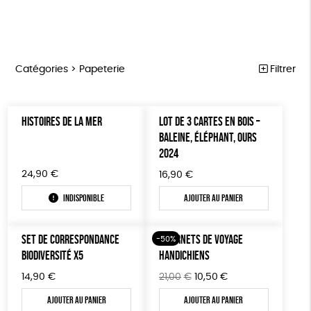
Catégories >
Papeterie
Filtrer
HANDI’CHIENS
Trier par
HISTOIRES DE LA MER
LOT DE 3 CARTES EN BOIS –
Par défaut
PAPETERIE
Prix
BALEINE, ÉLÉPHANT, OURS
Popularité
Tous
2024
ÉPICERIE
Couleur
Nouveauté
0 € - 50 €
24,90
€
Blanc Pur
16,90
terracotta
€
Mots clés
Prix : du - cher au + cher
MAISON
50 € - 100 €
Indisponible
Ajouter au panier
Prix : du + cher au - cher
100 € - 150 €
Agriculture Biologique
Biodégradable
Cosme Bio
DONS
Disponibilité
150 € - 200 €
TOUT
FSC
Fabrication artisanale
Oeko-Tex
SET DE CORRESPONDANCE
7 CARNETS DE VOYAGE
Plus de 200€
-50%
BIODIVERSITÉ X5
HANDICHIENS
Fabriqué en Espagne
Textile Bio
Le
Le
14,90
€
21,00
€
10,50
€
Fabriqué en Europe
Fabriqué en France
prix
prix
Ajouter au panier
Ajouter au panier
initial
actuel