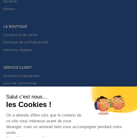
Epicerie
Maison
LA BOUTIQUE
Conditions de vente
Politique de confidentialité
Mentions légales
SERVICE CLIENT
Questions fréquentes
Suivi de commande
Nous contacter
Renvoyer des articles
SUIVEZ-NOUS