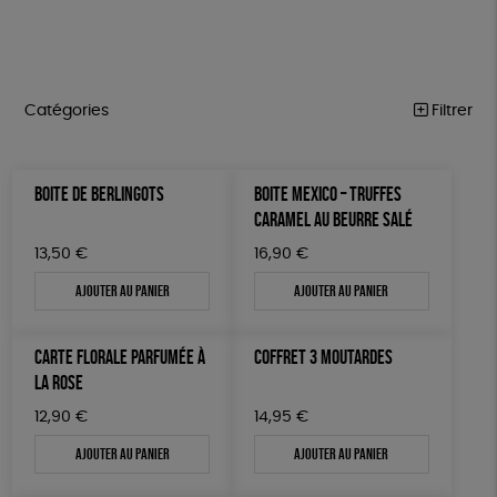
Catégories
Filtrer
HANDI’CHIENS
Trier par
BOITE DE BERLINGOTS
BOITE MEXICO – TRUFFES
Par défaut
PAPETERIE
Prix
CARAMEL AU BEURRE SALÉ
Popularité
Tous
ÉPICERIE
Couleur
13,50
€
16,90
€
Nouveauté
0 € - 50 €
Blanc Pur
terracotta
Mots clés
Prix : du - cher au + cher
Ajouter au panier
Ajouter au panier
MAISON
50 € - 100 €
Prix : du + cher au - cher
100 € - 150 €
Fabriqué en Europe
Fabriqué en France
DONS
Disponibilité
CARTE FLORALE PARFUMÉE À
COFFRET 3 MOUTARDES
150 € - 200 €
TOUT
Agriculture Biologique
Biodégradable
Cosme Bio
LA ROSE
Plus de 200€
FSC
Fabrication artisanale
Oeko-Tex
12,90
€
14,95
€
Ajouter au panier
Ajouter au panier
Fabriqué en Espagne
Textile Bio