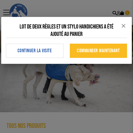
Recher
Mon
menu
1
comp
Lot de deux règles et un stylo Handichiens a été
ajouté au panier
CONTINUER LA VISITE
COMMANDER MAINTENANT
Tous nos produits