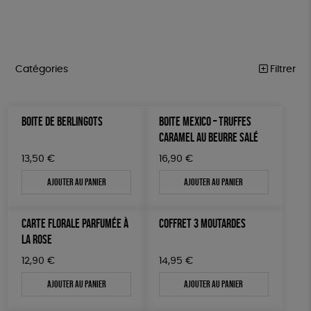
Catégories
Filtrer
HANDI’CHIENS
Trier par
BOITE DE BERLINGOTS
BOITE MEXICO – TRUFFES
Par défaut
PAPETERIE
Prix
CARAMEL AU BEURRE SALÉ
Popularité
Tous
ÉPICERIE
Couleur
13,50
€
16,90
€
Nouveauté
0 € - 50 €
Blanc Pur
terracotta
Mots clés
Prix : du - cher au + cher
Ajouter au panier
Ajouter au panier
MAISON
50 € - 100 €
Prix : du + cher au - cher
100 € - 150 €
Biodégradable
Cosme Bio
FSC
DONS
Disponibilité
CARTE FLORALE PARFUMÉE À
COFFRET 3 MOUTARDES
150 € - 200 €
TOUT
Fabrication artisanale
Oeko-Tex
LA ROSE
Plus de 200€
Fabriqué en Espagne
Textile Bio
12,90
€
14,95
€
Ajouter au panier
Ajouter au panier
Fabriqué en Europe
Fabriqué en France