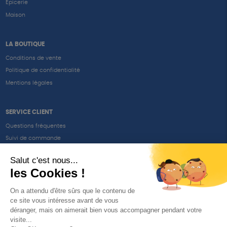
Epicerie
Maison
LA BOUTIQUE
Conditions de vente
Politique de confidentialité
Mentions légales
SERVICE CLIENT
Questions fréquentes
Suivi de commande
Nous contacter
Renvoyer des articles
SUIVEZ-NOUS