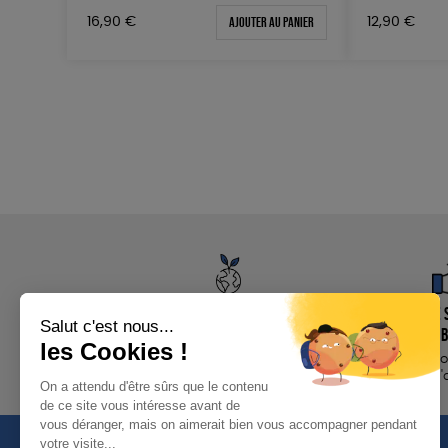
Ajouter au panier
12,90
€
16,90
€
Un achat éco-
Garantie s
responsable
remb
des produits
14 jours p
sélectionnés avec soin
d'