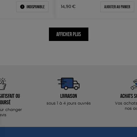
Indisponible
Ajouter au panier
14,90
€
AFFICHER PLUS
atisfait ou
Livraison
Achats s
oursé
sous 1 à 4 jours ouvrés
Vos achats
nos a
our changer
avis