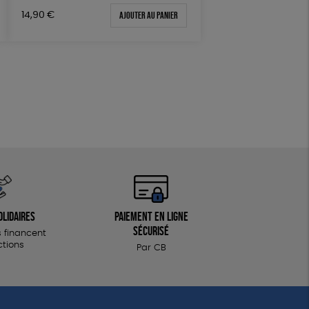
Fabriqué en Espagne
Ajouter au panier
14,90
€
Textile Bio
olidaires
Paiement en ligne
sécurisé
 financent
ctions
Par CB