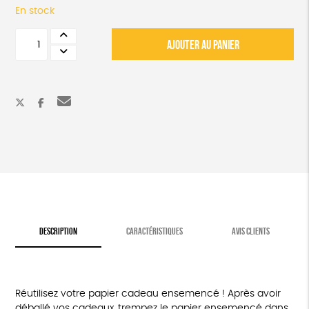
En stock
quantité
AJOUTER AU PANIER
de
Rouleau
de
papier
cadeau
ensemencé
DESCRIPTION
CARACTÉRISTIQUES
AVIS CLIENTS
Réutilisez votre papier cadeau ensemencé ! Après avoir
déballé vos cadeaux, trempez le papier ensemencé dans