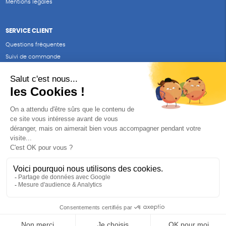
Mentions légales
SERVICE CLIENT
Questions fréquentes
Suivi de commande
Nous contacter
Renvoyer des articles
SUIVEZ-NOUS
Une boutique élaborée avec
par RGOODS
Hébergement vert certifié ISO14001 propulsé avec
par Infomaniak
DESCRIPTION
CARACTÉRISTIQUES
AVIS CLIENTS