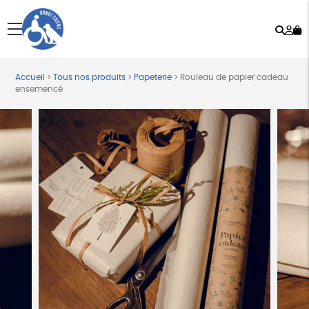
Rech
Mo
menu
co
Accueil
>
Tous nos produits
>
Papeterie
>
Rouleau de papier cadeau
ensemencé